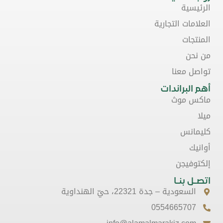
الرئيسية
العلامات التجارية
المنتجات
من نحن
تواصل معنا
أهم البراندات
ماكس موث
ميلا
كليمانس
أوانيك
إلكتوفيجن
اتصـل بنـا
السعودية – جدة 22321، حيّ الهنداوية
0554665707