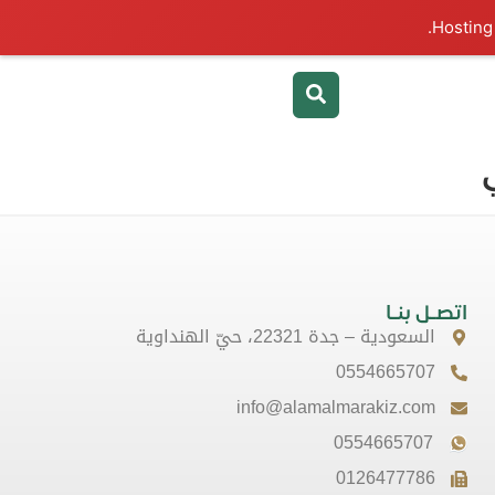
اتصـل بنـا
السعودية – جدة 22321، حيّ الهنداوية
0554665707
info@alamalmarakiz.com
0554665707
0126477786