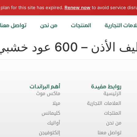
Renew now
to avoid service disru
لامات التجارية
المنتجات
من نحن
تواصل معنا
 – 600 عود خشبي
روابط مفيدة
أهم البراندات
الرئيسية
ماكس موث
العلامات التجارية
ميلا
المنتجات
كليمانس
من نحن
أوانيك
تواصل معنا
إلكتوفيجن